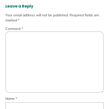
Leave a Reply
Your email address will not be published.
Required fields are
marked
*
Comment
*
Name
*