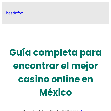
Skip
to
bestinfoz
content
Guía completa para
encontrar el mejor
casino online en
México