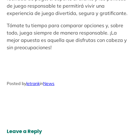
de juego responsable te permitirá vivir una
experiencia de juego divertida, segura y gratificante.
Tómate tu tiempo para comparar opciones y, sobre
todo, juega siempre de manera responsable. ¡La
mejor apuesta es aquella que disfrutas con cabeza y
sin preocupaciones!
Posted by
letrank
in
News
Leave a Reply