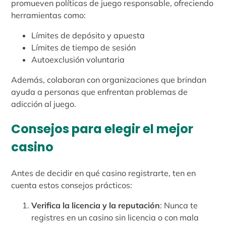
promueven políticas de juego responsable, ofreciendo
herramientas como:
Límites de depósito y apuesta
Límites de tiempo de sesión
Autoexclusión voluntaria
Además, colaboran con organizaciones que brindan
ayuda a personas que enfrentan problemas de
adicción al juego.
Consejos para elegir el mejor
casino
Antes de decidir en qué casino registrarte, ten en
cuenta estos consejos prácticos:
Verifica la licencia y la reputación
: Nunca te
registres en un casino sin licencia o con mala