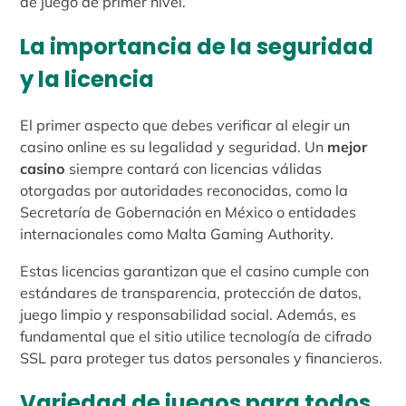
de juego de primer nivel.
La importancia de la seguridad
y la licencia
El primer aspecto que debes verificar al elegir un
casino online es su legalidad y seguridad. Un
mejor
casino
siempre contará con licencias válidas
otorgadas por autoridades reconocidas, como la
Secretaría de Gobernación en México o entidades
internacionales como Malta Gaming Authority.
Estas licencias garantizan que el casino cumple con
estándares de transparencia, protección de datos,
juego limpio y responsabilidad social. Además, es
fundamental que el sitio utilice tecnología de cifrado
SSL para proteger tus datos personales y financieros.
Variedad de juegos para todos