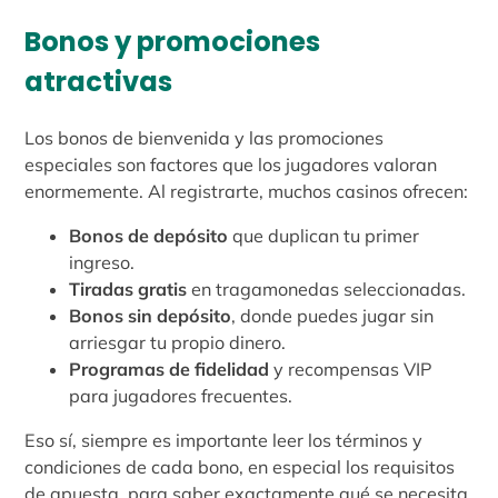
Bonos y promociones
atractivas
Los bonos de bienvenida y las promociones
especiales son factores que los jugadores valoran
enormemente. Al registrarte, muchos casinos ofrecen:
Bonos de depósito
que duplican tu primer
ingreso.
Tiradas gratis
en tragamonedas seleccionadas.
Bonos sin depósito
, donde puedes jugar sin
arriesgar tu propio dinero.
Programas de fidelidad
y recompensas VIP
para jugadores frecuentes.
Eso sí, siempre es importante leer los términos y
condiciones de cada bono, en especial los requisitos
de apuesta, para saber exactamente qué se necesita