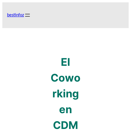
Skip
to
bestinfoz
content
El
Cowo
rking
en
CDM