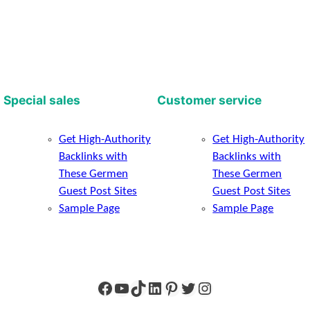
Special sales
Customer service
Get High-Authority
Get High-Authority
Backlinks with
Backlinks with
These Germen
These Germen
Guest Post Sites
Guest Post Sites
Sample Page
Sample Page
Facebook
YouTube
TikTok
LinkedIn
Pinterest
Twitter
Instagram