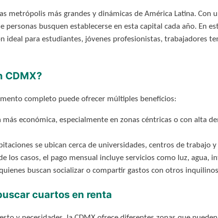
s metrópolis más grandes y dinámicas de América Latina. Con una
de personas busquen establecerse en esta capital cada año. En es
 ideal para estudiantes, jóvenes profesionistas, trabajadores t
 en CDMX?
amento completo puede ofrecer múltiples beneficios:
a más económica, especialmente en zonas céntricas o con alta 
taciones se ubican cerca de universidades, centros de trabajo y 
e los casos, el pago mensual incluye servicios como luz, agua, in
quienes buscan socializar o compartir gastos con otros inquilinos
uscar cuartos en renta
esto y necesidades, la CDMX ofrece diferentes zonas que pueden 