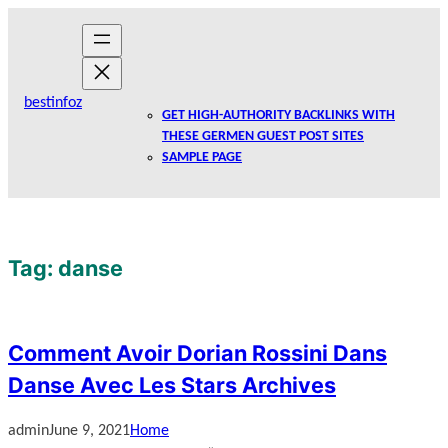
Skip
to
content
bestinfoz
GET HIGH-AUTHORITY BACKLINKS WITH
THESE GERMEN GUEST POST SITES
SAMPLE PAGE
Tag:
danse
Comment Avoir Dorian Rossini Dans
Danse Avec Les Stars Archives
admin
June 9, 2021
Home